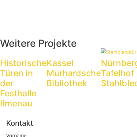
Weitere Projekte
Historische
Kassel
Nürnber
Türen in
Murhardsche
Tafelhof 
der
Bibliothek
Stahlble
Festhalle
Ilmenau
Kontakt
Vorname