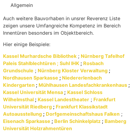
Allgemein
Auch weitere Bauvorhaben in unsrer Reverenz Liste
zeigen unsere Umfangreiche Kompetenz im Bereich
Innentüren besonders im Objektbereich.
Hier einige Beispiele:
Kassel Murhardsche Bibliothek
;
Nürnberg Tafelhof
Paleis Stahlblechtüren ;
Suhl IHK
;
Rosbach
Grundschule
;
Nürnberg Kloster Verwaltung
;
Nordhausen Sparkasse
;
Niedererlenbach
Kindergarten
;
Mühlhausen Landesfachkrankenhaus
;
Kassel Universität Mensa
;
Kassel Schloss
Wilhelmsthal
;
Kassel Landestheater
;
Frankfurt
Universität Riedberg
;
Frankfurt Klassikstadt
Autoausstellung
;
Dorfgemeinschaftshaus Falken
;
Eisenach Sparkasse
;
Berlin Schinkelplatz
;
Bamberg
Universität Holzrahmentüren